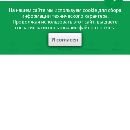
КНОПКА
ЗВ'ЯЗКУ
На нашем сайте мы используем cookie для сбора
информации технического характера.
Продолжая использовать этот сайт, вы даете
согласие на использование файлов cookies.
Я согласен
Главная
Каталог
Корзина
Избранное
Заказы
0-800-335-895
Бесплатно
со всех номеров
О компании
Каталог товаров
Оптовая продажа
Статьи
и рекомендации
Оплата и доставка
Отзывы
Договор оферты
Контакты
Політика конфіденційності
Мои заказы
Обмен и возврат
© 2002—2026 «Спектр Сад» —
наилучшее для вашего урожая