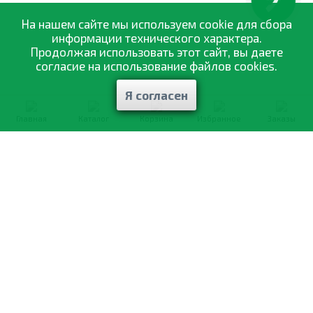
КНОПКА
ЗВ'ЯЗКУ
На нашем сайте мы используем cookie для сбора
информации технического характера.
Продолжая использовать этот сайт, вы даете
согласие на использование файлов cookies.
Я согласен
Главная
Каталог
Корзина
Избранное
Заказы
0-800-335-895
Бесплатно
со всех номеров
О компании
Каталог товаров
Оптовая продажа
Статьи
и рекомендации
Оплата и доставка
Отзывы
Договор оферты
Контакты
Політика конфіденційності
Мои заказы
Обмен и возврат
© 2002—2026 «Спектр Сад» —
наилучшее для вашего урожая