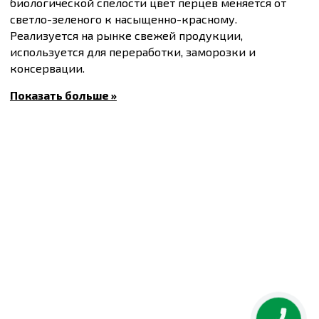
биологической спелости цвет перцев меняется от
светло-зеленого к насыщенно-красному.
Реализуется на рынке свежей продукции,
используется для переработки, заморозки и
консервации.
Устойчив к неблагоприятным условиям.
Показать больше »
Толерантный к фузариозу.
Вегетационный период 60-65 дней.
Масса плода 150-200 г.
Купить
Семена сладкого перца Дон F1, упаковка 10
штук
и другие товары по доступным ценам Вы
можете в
интернет-магазине
Спектр Сад
с доставкой
в Киев и другие города по всей территории
Украины.