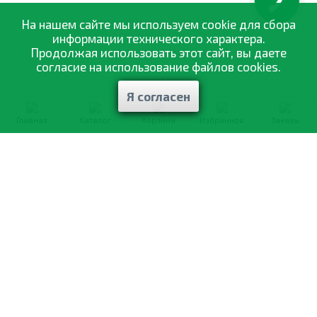
КНОПКА
ЗВ'ЯЗКУ
На нашем сайте мы используем cookie для сбора
информации технического характера.
Продолжая использовать этот сайт, вы даете
согласие на использование файлов cookies.
Я согласен
Главная
Каталог
Корзина
Избранное
Заказы
0-800-335-895
Бесплатно
со всех номеров
О компании
Каталог товаров
Оптовая продажа
Статьи
и рекомендации
Оплата и доставка
Отзывы
Договор оферты
Контакты
Політика конфіденційності
Мои заказы
Обмен и возврат
© 2002—2026 «Спектр Сад» —
наилучшее для вашего урожая