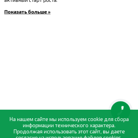
Состав:
Показать больше »
Азот (N): 11%;
Фосфор (P₂O₅): 11%;
Калий (K₂O): 17%;
Магний (MgO): 2% + TE (микроэлементы
Применение:
Норма внесения (г/л субстрата):
· Малые горшечные растения: 0,5-1 г/л
· Клумбовые растения: 0,5-2 г/л
· Рассада овощных культур: 0,5-1,5 г/л
· Молодые деревья в горшках: 0,5-2 г/л
· Травянистые растения: 0,5-2 г/л
КНОПКА
ЗВ'ЯЗКУ
На нашем сайте мы используем cookie для сбора
информации технического характера.
Продолжая использовать этот сайт, вы даете
согласие на использование файлов cookies.