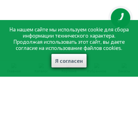
КНОПКА
ЗВ'ЯЗКУ
На нашем сайте мы используем cookie для сбора
информации технического характера.
Продолжая использовать этот сайт, вы даете
согласие на использование файлов cookies.
Я согласен
Главная
Каталог
Корзина
Избранное
Заказы
0-800-335-895
Бесплатно
со всех номеров
О компании
Каталог товаров
Оптовая продажа
Статьи
и рекомендации
Оплата и доставка
Отзывы
Договор оферты
Контакты
Політика конфіденційності
Мои заказы
Обмен и возврат