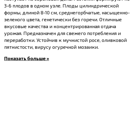
3-6 плодов в одном узле. Плоды цилиндрической
формы, длиной 8-10 см, среднегорбчатые, насыщенно-
зеленого цвета, генетически без горечи. Отличные
вкусовые качества и концентрированная отдача
урожая. Предназначен для свежего потребления и
переработки. Устойчив к мучнистой росе, оливковой
пятнистости, вирусу огуречной мозаики.
Для выращивания в открытом грунте, пленочных
Показать больше »
теплицах и под временными пленочными
покрытиями.
Пригоден для длительной транспортировки.
Купить
Семена огурцов Пасалимо F1, упаковка 50
шт
и другие товары по доступным ценам Вы можете
в
интернет-магазине
Спектр Сад
с доставкой
в Киев и другие города по всей территории
Украины.