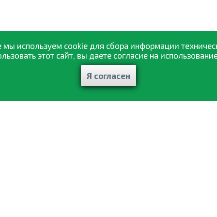
 мы используем cookie для сбора информации техничес
ьзовать этот сайт, вы даете согласие на использование
Я согласен
Каталог товаров
ажа
Статьи и рекомендации
авка
Отзывы
ат
Контакты
ты
Мои заказы
фиденциальности