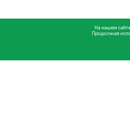
На нашем сайте
Продолжая испол
О компании
Оптовая прод
0-800-335-895
Оплата и дост
Бесплатно
со всех номеров
Обмен и возвр
Договор офер
Политика кон