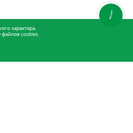
КНОПКА
ЗВ'ЯЗКУ
кого характера.
 файлов cookies.
Средства защиты растений
Семена
Удобрения и биостимуляторы
Опрыскиватели
Торфосмеси
Все категории »