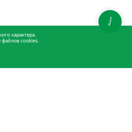
КНОПКА
ЗВ'ЯЗКУ
кого характера.
 файлов cookies.
Средства защиты растений
Семена
Удобрения и биостимуляторы
Опрыскиватели
Торфосмеси
Все категории »