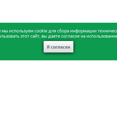
 мы используем cookie для сбора информации техничес
ьзовать этот сайт, вы даете согласие на использование
Я согласен
Каталог товаров
ажа
Статьи и рекомендации
авка
Отзывы
ат
Контакты
ты
Мои заказы
фиденциальности