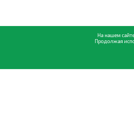
На нашем сайте
Продолжая испол
О компании
Оптовая прод
0-800-335-895
Оплата и дост
Бесплатно
со всех номеров
Обмен и возвр
Договор офер
Политика кон