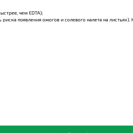
ыстрее, чем EDTA);
ь риска появления ожогов и солевого налета на листьях).
ьшинством СЗР, имеет низкую норму расхода; Сухая форм
я, микроудобрение полностью поглощается из растений.
овая глюкоза, которая значительно улучшает проникновен
льно снижает. Содержание железа (Fe) – 10%, в составе 
рмки. Применяется каждые 10-20 дней до исчезновения с
ды - виноград, цитрусовые; 15-20 грамм на 10 л; 10 л воды 
укуруза.
о всыпать порошок Brexil Fe в воду, одновременно осущ
а 10 литров воды для тепличных растений!