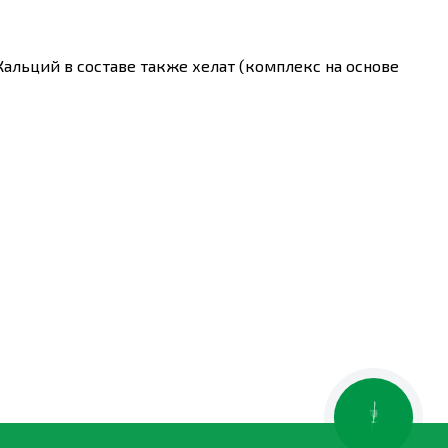
 Кальций в составе также хелат (комплекс на основе
а удобрений хорошо сохраняется и удобна в
ие питательных элементов в ткани растений, в том
отсутствуют Na, Cl и тяжелые металлы.
имптомов дефицита: 15-20 грамм на 10 л воды -
- яблоня, груша;
ествляя перемешивание.
КНОПКА
ЗВ'ЯЗКУ