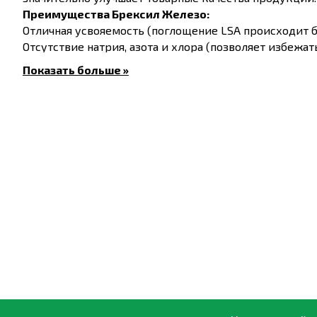
Преимущества Брексил Железо:
Отличная усвояемость (поглощение LSA происходит б
Отсутствие натрия, азота и хлора (позволяет избежат
лигносульфоната); Комплекс хорошо совместим с бол
Показать больше »
транспортировке; Уже через два часа после внесени
Химический состав и свойства
В составе комплекса Brexil Fe содержится тритерпен
числе с восковым налетом на листьях.
Удобрение обладает усилительным эффектом и значите
Применение:
Брексил Железо используется для внекорневой подко
томаты, перец, клубника, салат; 10-15 грамм на 10 л во
5-20 грамм на 10 л воды - розы, гвоздика, гербера;
30-50 грамм на сотку - сахарная свекла, картофель, к
Рекомендации по применению:
Чтобы приготовить маточный раствор, нужно медленн
Важно! Не рекомендуется превышать дозу 15 грамм н