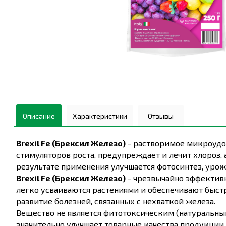
Описание
Характеристики
Отзывы
Brexil Fe (Брексил Железо)
- растворимое микроудо
стимуляторов роста, предупреждает и лечит хлороз,
результате применения улучшается фотосинтез, урож
Brexil Fe (Брексил Железо)
- чрезвычайно эффектив
легко усваиваются растениями и обеспечивают быстр
развитие болезней, связанных с нехваткой железа.
Вещество не является фитотоксическим (натуральный
значительно улучшает товарные качества продукции.