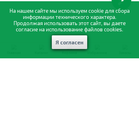
КНОПКА
ЗВ'ЯЗКУ
На нашем сайте мы используем cookie для сбора
информации технического характера.
Продолжая использовать этот сайт, вы даете
согласие на использование файлов cookies.
Я согласен
Главная
Каталог
Корзина
Избранное
Заказы
0-800-335-895
Бесплатно
со всех номеров
О компании
Каталог товаров
Оптовая продажа
Статьи
и рекомендации
Оплата и доставка
Отзывы
Договор оферты
Контакты
Політика конфіденційності
Мои заказы
Обмен и возврат
© 2002—2026 «Спектр Сад» —
наилучшее для вашего урожая