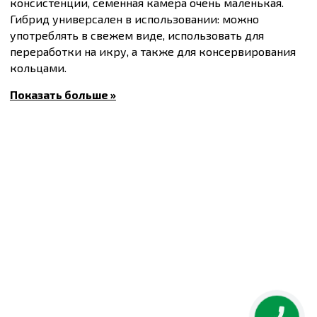
консистенции, семенная камера очень маленькая.
Гибрид универсален в использовании: можно
употреблять в свежем виде, использовать для
переработки на икру, а также для консервирования
кольцами.
В процессе переработки плоды не теряют цвета и
Показать больше »
вкусовых качеств.
Посев проводят после угрозы заморозков, в почву
прогретую до 15-16°C.
Масса плода 300-450 г.
Вегетационный период 42-45 дней.
Купить
Семена кабачков Мэри Голд F1, упаковка 5
шт
и другие товары по доступным ценам Вы можете
в
Интернет-магазине
Спектр Сад
другие города по
всей территории Украины.