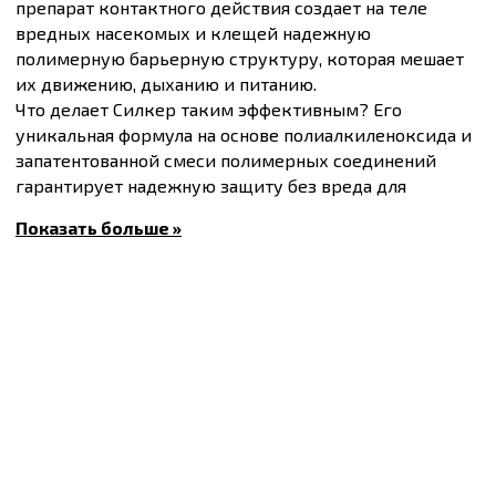
препарат контактного действия создает на теле
вредных насекомых и клещей надежную
полимерную барьерную структуру, которая мешает
их движению, дыханию и питанию.
Что делает Силкер таким эффективным? Его
уникальная формула на основе полиалкиленоксида и
запатентованной смеси полимерных соединений
гарантирует надежную защиту без вреда для
растений и окружающей среды.
Показать больше »
Действующая вещество:
75% полиалкиленоксид
модифицированный гептаметилтрисилоксан +
запатентованная смесь полимерных соединений.
Вот почему стоит выбрать Силкер:
Эффективный контроль даже самых сложных
вредителей, таких как клещи, тли, щитовки и
многие другие;
Натуральная формула, не содержащая
химических веществ, но обеспечивающая такой
же уровень эффективности, что и традиционные
инсектициды и акарициды;
Отсутствие стойкости у вредных популяций,