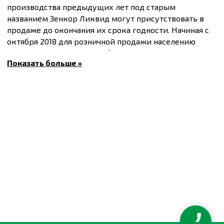
производства предыдущих лет под старым
названием Зенкор Ликвид могут присутствовать в
продаже до окончания их срока годности. Начиная с
октября 2018 для розничной продажи населению
препарат Зенкор Ликвид будет производиться
Показать больше »
только под новым названием Пермаклин Ликвид.
Производитель: Protect Garden
Преимущества препарата:
-
Широкий спектр защиты от сорняков
- Отсутствие фракции пыли
- Невозможность заиливания фильтров
- Быстрая растворимость в воде
Способ применения:
Опрыскивание почвы до появления всходов культуры.
Опрыскивание почвы до высадки рассады.
Опрыскивание в фазе 2-4 листьев культуры.
Норма
расхода
Вредные
КУЛЬТУРА
ПРИМЕНЕНИЕ
на 1
объекты
КНОПКА
ЗВ'ЯЗКУ