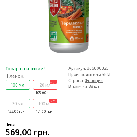
Товар в наличии!
Артикул: 806600325
Производитель:
SBM
Флакон:
Страна:
Франция
-30%
уц
100 мл
20 мл
В наличии: 38 шт.
105,00 грн.
-20%
уц
20 мл
100 мл
133,00 грн.
451,00 грн.
Цена:
569,00 грн.