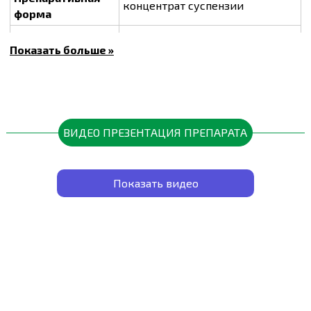
концентрат суспензии
форма
Способ действия
контактный
Показать больше »
Упаковка
30 мл, 100 мл, 500 мл
Класс опасности
2 класс опасности
Температурный
от +5°С до +25°С
режим хранения
ВИДЕО ПРЕЗЕНТАЦИЯ ПРЕПАРАТА
Преимущества препарата:
Единственный на рынке фунгицид с двумя
формами меди обеспечивает улучшенную
Показать видео
эффективность против широкого спектра
грибковых и бактериальных заболеваний.
Быстрое стартовое и одновременно
пролонгированное действие (более 10 дней) на
возбудителей болезней.
Высокотехнологичная формуляция, в которой
более 50% частиц д.г. менее 1,0 мкм, что дает
возможность покрыть единицу площади
большим количеством частиц меди, в отличие от
смачиваемых порошков или водорастворимых