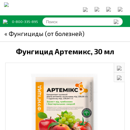
0-800-335-895
« Фунгициды (от болезней)
Фунгицид Артемикс,
30 мл