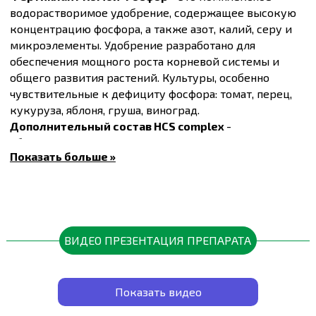
водорастворимое удобрение, содержащее высокую
концентрацию фосфора, а также азот, калий, серу и
микроэлементы. Удобрение разработано для
обеспечения мощного роста корневой системы и
общего развития растений. Культуры, особенно
чувствительные к дефициту фосфора: томат, перец,
кукуруза, яблоня, груша, виноград.
Дополнительный состав HCS complex
-
обеспечивает прилипание и однородное покрытие
Показать больше »
рабочим раствором листового аппарата растений,
содержит аминокислоты и биологически активные
вещества растительного происхождения. Эти
свойства обеспечивают активное поглощение,
транспортировку и усвоение питательных веществ
растением.
ВИДЕО ПРЕЗЕНТАЦИЯ ПРЕПАРАТА
Преимущества:
Чрезвычайная растворимость:
Технология
ультратонкого помола гарантирует быстрое и
Показать видео
100% растворение удобрения, что делает его
доступным для растений сразу после внесения.