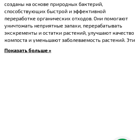
созданы на основе природных бактерий,
способствующих быстрой и эффективной
переработке органических отходов. Они помогают
уничтожать неприятные запахи, перерабатывать
экскременты и остатки растений, улучшают качество
компоста и уменьшают заболеваемость растений. Эти
препараты являются экологически безопасными и
Показать больше »
экономически выгодными, обеспечивая чистоту и
комфорт.
Преимущества биопрепарата KYBio:
Ускорение процесса компостирования
- препарат
увеличивает активность микроорганизмов, что
способствует более быстрому разложению
органических материалов.
Улучшение качества компоста
- обеспечивает более
равномерное и полное разложение материала, что
ведет к выработке более богатого и питательного
компоста.
Контроль запахов
- эффективно уменьшает