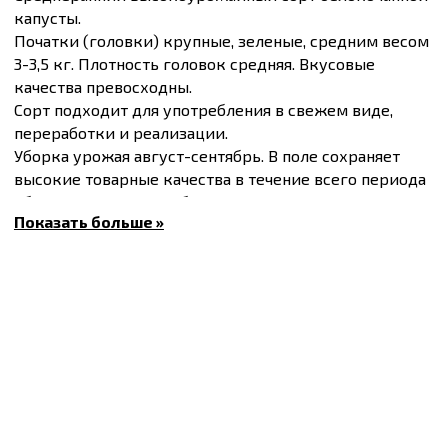
капусты.
Початки (головки) крупные, зеленые, средним весом
3-3,5 кг. Плотность головок средняя. Вкусовые
качества превосходны.
Сорт подходит для употребления в свежем виде,
переработки и реализации.
Уборка урожая август-сентябрь. В поле сохраняет
высокие товарные качества в течение всего периода
уборки. Выращивать белокочанную капусту нужно
Показать больше »
рассадным способом.
Растина холодостойкая, требовательная к влажности,
нуждается в подкормке. Гибрид обладает хорошей
транспортабельностью.
Обладает высокой устойчивостью к фузариозу.
Вегетационный период 75-80 дней.
Купить
Семена капусты белокочанной Славанова
F1, упаковка 10 г
и другие товары по доступным
ценам Вы можете в
интернет-магазине
Спектр Сад
с
доставкой в Киев и другие города по всей