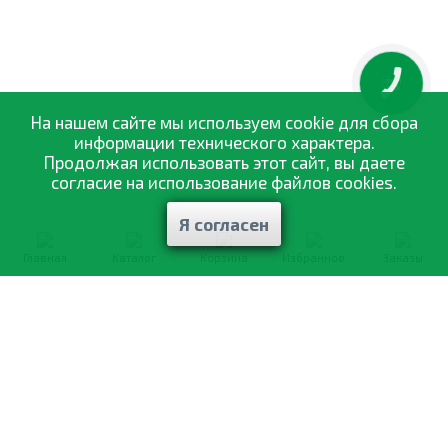
территории Украины.
КНОПКА
ЗВ'ЯЗКУ
На нашем сайте мы используем cookie для сбора
информации технического характера.
Продолжая использовать этот сайт, вы даете
согласие на использование файлов cookies.
Я согласен
Главная
Каталог
Корзина
Избранное
Заказы
0-800-335-895
Бесплатно
со всех номеров
О компании
Каталог товаров
Оптовая продажа
Статьи
и рекомендации
Оплата и доставка
Отзывы
Договор оферты
Контакты
Політика конфіденційності
Мои заказы