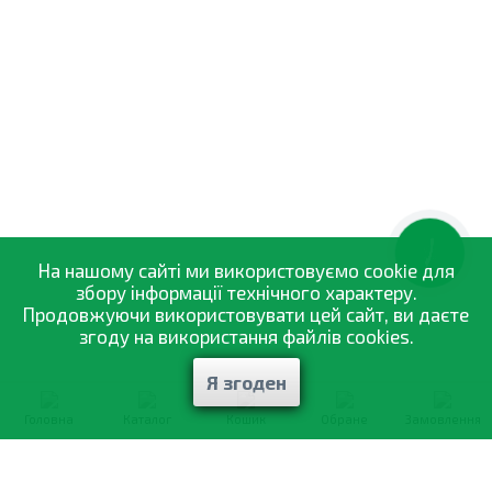
КНОПКА
ЗВ'ЯЗКУ
На нашому сайті ми використовуємо cookie для
збору інформації технічного характеру.
Продовжуючи використовувати цей сайт, ви даєте
згоду на використання файлів cookies.
Я згоден
Головна
Каталог
Кошик
Обране
Замовлення
0-800-335-895
Безкоштовно
зі всіх номерів