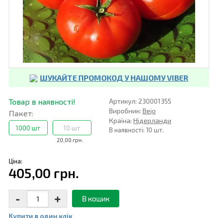
ШУКАЙТЕ ПРОМОКОД У НАШОМУ VIBER
Товар в наявності!
Артикул: 230001355
Виробник:
Bejo
Пакет:
Країна:
Нідерланди
1000 шт
10 шт
В наявності: 10 шт.
20,00 грн.
Ціна:
405,00 грн.
-
+
В кошик
Купити в один клiк