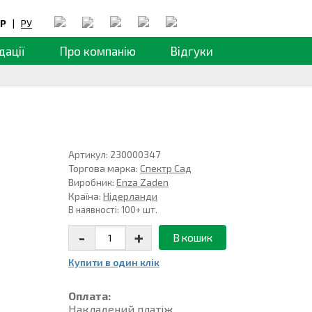
Р
|
РУ
дації
Про компанію
Відгуки
Артикул: 230000347
Торгова марка:
Спектр Сад
Виробник:
Enza Zaden
Країна:
Нідерланди
В наявності: 100+ шт.
-
+
В кошик
Купити в один клiк
Оплата:
Накладений платiж