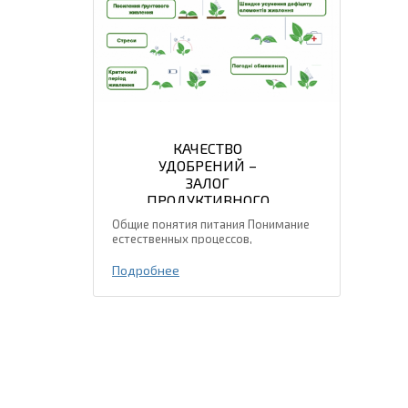
КАЧЕСТВО
УДОБРЕНИЙ –
ЗАЛОГ
ПРОДУКТИВНОГО
ПИТАНИЯ
Общие понятия питания Понимание
РАСТЕНИЙ
естественных процессов,
происходящих в почве, растениях,
удобрениях, позволяет управлять
Подробнее
процессом питания растений более
успешно и эффективно. Агрохимия
развивается в разных...