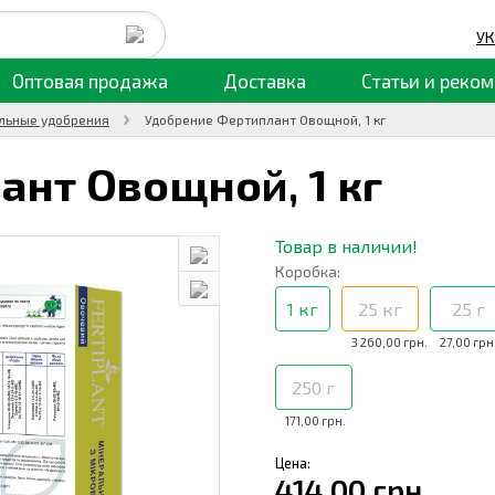
УК
Оптовая продажа
Доставка
Статьи
и реком
льные удобрения
Удобрение Фертиплант Овощной, 1 кг
ант Овощной,
1 кг
Товар в наличии!
Коробка:
1 кг
25 кг
25 г
3 260,00 грн.
27,00 грн
250 г
171,00 грн.
Цена:
414,00 грн.