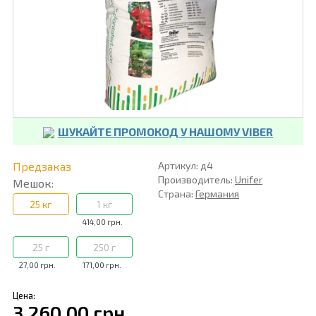
ШУКАЙТЕ ПРОМОКОД У НАШОМУ VIBER
Предзаказ
Артикул: д4
Производитель:
Unifer
Мешок:
Страна:
Германия
25 кг
1 кг
414,00 грн.
25 г
250 г
27,00 грн.
171,00 грн.
Цена:
3 260,00 грн.