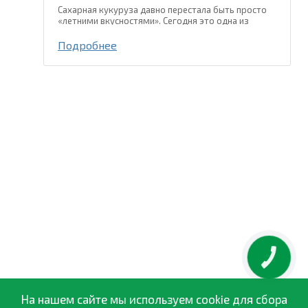
Сахарная кукуруза давно перестала быть просто
«летними вкусностями». Сегодня это одна из
самых популярных культур для выращивания на
приусадебных участках, фермерских хозяйствах и
Подробнее
даже в промышленных...
КНОПКА
ЗВ'ЯЗКУ
На нашем сайте мы используем cookie для сбора