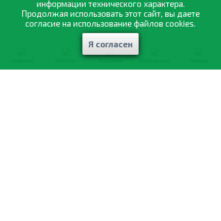
информации технического характера.
Продолжая использовать этот сайт, вы даете
согласие на использование файлов cookies.
Я согласен
Главная
Каталог
Корзина
Избранное
Заказы
0-800-335-895
Бесплатно
со всех номеров
О компании
Каталог товаров
Оптовая продажа
Статьи
и рекомендации
Оплата и доставка
Отзывы
Договор оферты
Контакты
Політика конфіденційності
Мои заказы
Обмен и возврат
© 2002—2026 «Спектр Сад» —
наилучшее для вашего урожая