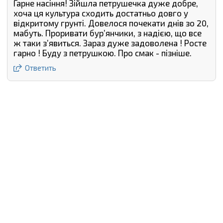
Гарне насіння! Зійшла петрушечка дуже добре,
хоча ця культура сходить достатньо довго у
відкритому грунті. Довелося почекати днів зо 20,
мабуть. Проривати бурʼянчики, з надією, що все
ж таки зʼявиться. Зараз дуже задоволена ! Росте
гарно ! Буду з петрушкою. Про смак - пізніше.
Ответить