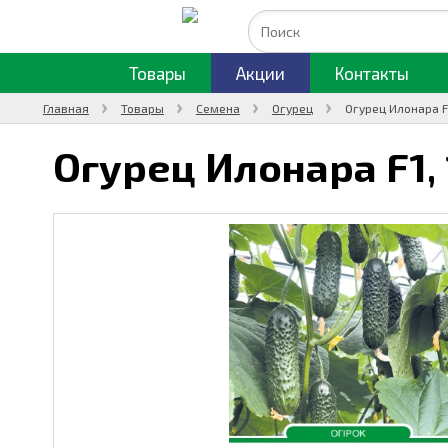
Товары
Акции
Контакты
Главная
Товары
Семена
Огурец
Огурец Илонара F1
Огурец Илонара F1,