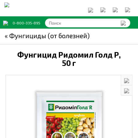
0-800-335-895
« Фунгициды (от болезней)
Фунгицид Ридомил Голд Р,
50 г