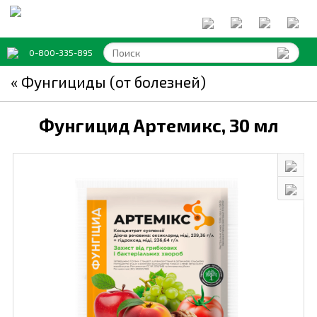
0-800-335-895
« Фунгициды (от болезней)
Фунгицид Артемикс,
30 мл