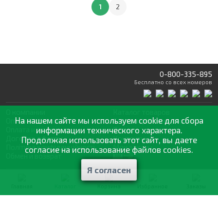
1
2
0-800-335-895
Бесплатно
со всех номеров
О компании
Каталог товаров
На нашем сайте мы используем cookie для сбора
Оптовая продажа
Статьи
и рекомендации
Оплата и доставка
информации технического характера.
Отзывы
Договор оферты
Контакты
Продолжая использовать этот сайт, вы даете
Політика конфіденційності
Мои заказы
согласие на использование файлов cookies.
Обмен и возврат
Я согласен
© 2002—2026 «Спектр Сад» —
наилучшее для вашего урожая
Главная
Каталог
Корзина
Избранное
Заказы