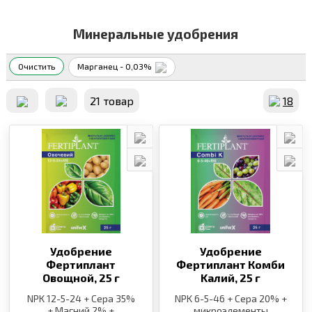
Минеральные удобрения
Очистить
Марганец - 0,03%
21 товар
18
Удобрение
Удобрение
Фертиплант
Фертиплант Комби
Овощной,
25 г
Kалий,
25 г
NPK 12-5-24 + Сера 35%
NPK 6-5-46 + Сера 20% +
+ Магний 2% +
микроэлементы