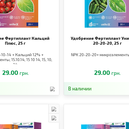
ие Фертиплант Кальций
Удобрение Фертиплант Ун
Плюс,
25 г
20-20-20,
25 г
-10-14 + Кальций 12% +
NPK 20-20-20+ микроэлементы
ы, 15.10.14, 15 10 14, 15, 10,
14
29.00
29.00
грн.
грн.
В наличии