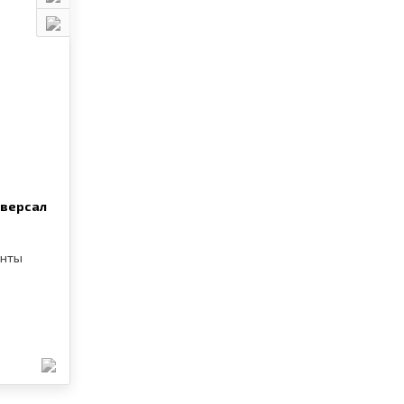
иверсал
енты