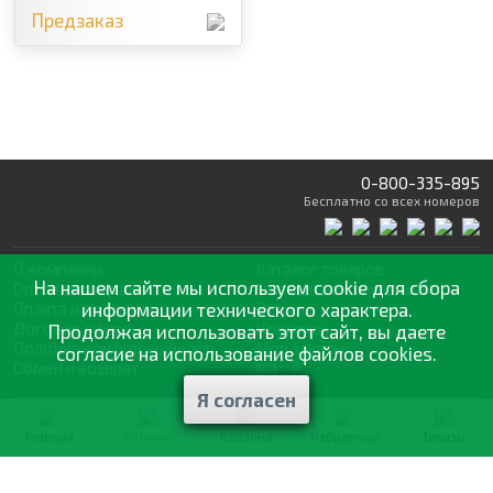
Предзаказ
0-800-335-895
Бесплатно
со всех номеров
О компании
Каталог товаров
На нашем сайте мы используем cookie для сбора
Оптовая продажа
Статьи
и рекомендации
Оплата и доставка
информации технического характера.
Отзывы
Договор оферты
Контакты
Продолжая использовать этот сайт, вы даете
Політика конфіденційності
Мои заказы
согласие на использование файлов cookies.
Обмен и возврат
Я согласен
© 2002—2026 «Спектр Сад» —
наилучшее для вашего урожая
Главная
Каталог
Корзина
Избранное
Заказы