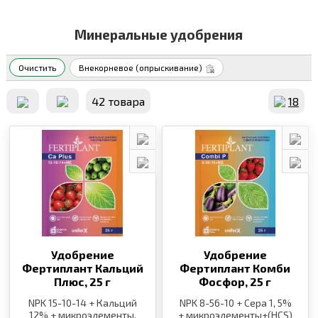
Минеральные удобрения
Очистить
Внекорневое (опрыскивание)
42 товара
18
Удобрение
Удобрение
Фертиплант Кальций
Фертиплант Комби
Плюс,
25 г
Фосфор,
25 г
NPK 15-10-14 + Кальций
NPK 8-56-10 + Сера 1, 5%
12% + микроэлементы,
+ микроэлементы+(HCS)