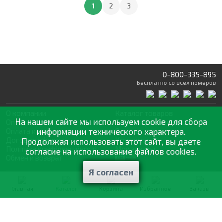
1
2
3
0-800-335-895
Бесплатно
со всех номеров
О компании
Каталог товаров
На нашем сайте мы используем cookie для сбора
Оптовая продажа
Статьи
и рекомендации
Оплата и доставка
информации технического характера.
Отзывы
Договор оферты
Контакты
Продолжая использовать этот сайт, вы даете
Політика конфіденційності
Мои заказы
согласие на использование файлов cookies.
Обмен и возврат
Я согласен
© 2002—2026 «Спектр Сад» —
наилучшее для вашего урожая
Главная
Каталог
Корзина
Избранное
Заказы