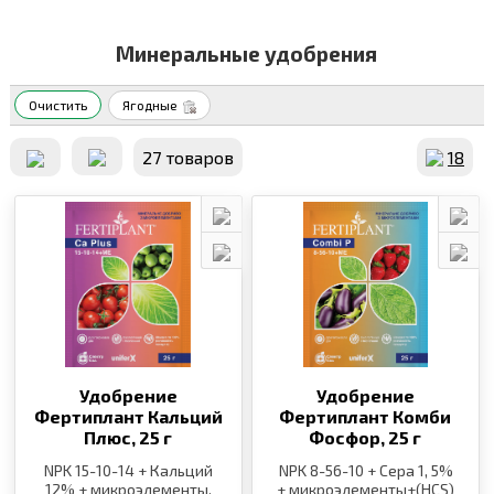
Минеральные удобрения
Очистить
Ягодные
27 товаров
18
Удобрение
Удобрение
Фертиплант Кальций
Фертиплант Комби
Плюс,
25 г
Фосфор,
25 г
NPK 15-10-14 + Кальций
NPK 8-56-10 + Сера 1, 5%
12% + микроэлементы,
+ микроэлементы+(HCS)