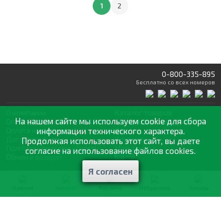
1
2
0-800-335-895
Бесплатно
со всех номеров
О компании
Каталог товаров
На нашем сайте мы используем cookie для сбора
Оптовая продажа
Статьи
и рекомендации
Оплата и доставка
информации технического характера.
Отзывы
Договор оферты
Контакты
Продолжая использовать этот сайт, вы даете
Політика конфіденційності
Мои заказы
согласие на использование файлов cookies.
Обмен и возврат
Я согласен
© 2002—2026 «Спектр Сад» —
наилучшее для вашего урожая
Главная
Каталог
Корзина
Избранное
Заказы