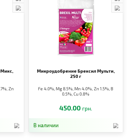
 Микс,
Микроудобрение Брексил Мульти,
250 г
.7%, Zn
Fe 4.0%, Mg 8.5%, Mn 4.0%, Zn 1.5%, B
0.5%, Cu 0.8%
450.00
грн.
В наличии