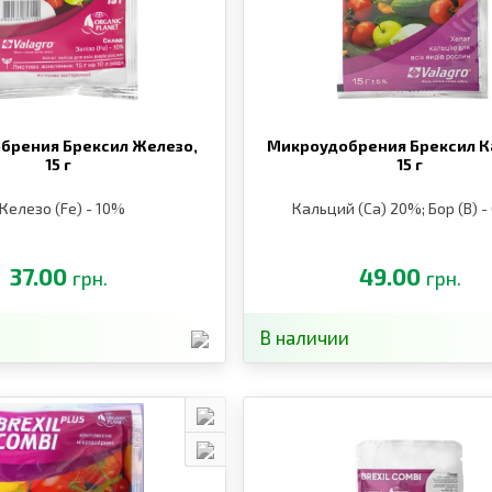
брения Брексил Железо,
Микроудобрения Брексил К
15 г
15 г
Железо (Fe) - 10%
Кальций (Ca) 20%; Бор (B) -
37.00
49.00
грн.
грн.
В наличии