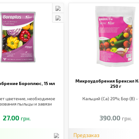
Микроудобрения Брексил К
обрение Бороплюс,
15 мл
250 г
ет цветение, необходимое
Кальций (Ca) 20%; Бор (B) -
зования пыльцы и завязи
27.00
390.00
грн.
грн.
Предзаказ