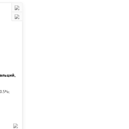
альций,
 0.5%;