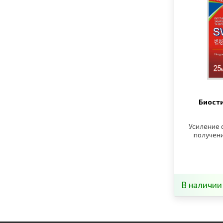
Биост
Усиление 
получени
В наличии