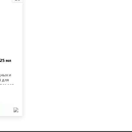
25 мл
щных и
й для
 плодов