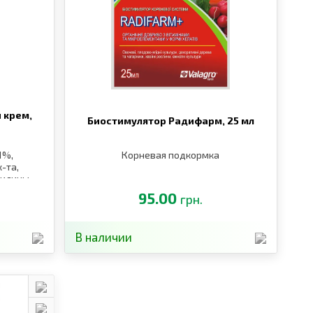
 крем,
Биостимулятор Радифарм,
25 мл
1%,
Корневая подкормка
-та,
рилины,
95.00
грн.
В наличии