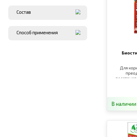
Состав
Способ применения
Биост
Для кор
преод
восстанов
общего 
В наличии