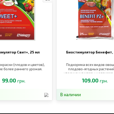
имулятор Свит+,
25 мл
Биостимулятор Бенефит,
окраски (плодов и цветов),
Подкормка всех видов ово
е более раннего урожая.
плодово-ягодных растени
увеличения массы и размера
99.00
109.00
грн.
грн.
В наличии