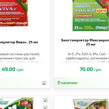
Биостимулятор Максикроп
имулятор Вива+,
25 мл
25 мл
невой системы растений,
N-0, 2%, K2O-0, 6%, СаО - 
оления стрессов, для
карбогидраты, алгиновая к
ления плодородия почвы и
цитокинины, ауксины, гиббе
увеличения урожайности.
бетаины
49.00
70.00
грн.
грн.
В наличии