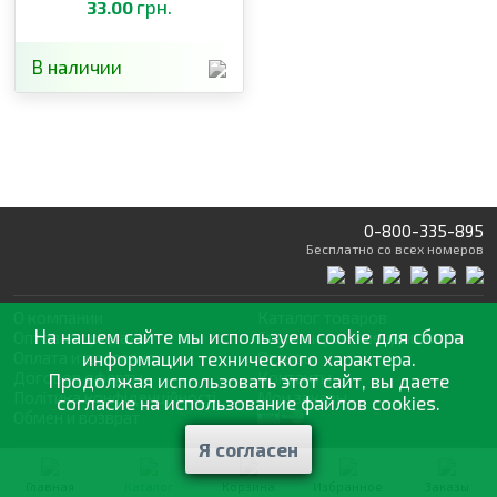
грн.
33.00
В наличии
0-800-335-895
Бесплатно
со всех номеров
О компании
Каталог товаров
На нашем сайте мы используем cookie для сбора
Оптовая продажа
Статьи
и рекомендации
Оплата и доставка
информации технического характера.
Отзывы
Договор оферты
Контакты
Продолжая использовать этот сайт, вы даете
Політика конфіденційності
Мои заказы
согласие на использование файлов cookies.
Обмен и возврат
Я согласен
© 2002—2026 «Спектр Сад» —
наилучшее для вашего урожая
Главная
Каталог
Корзина
Избранное
Заказы