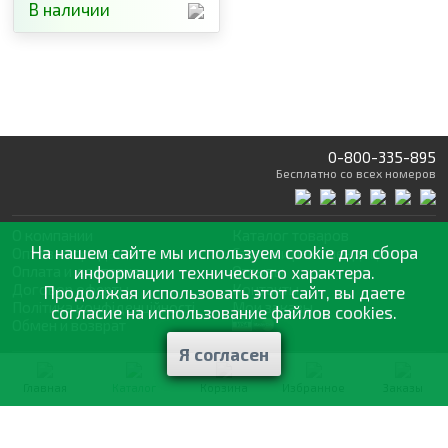
В наличии
0-800-335-895
Бесплатно
со всех номеров
О компании
Каталог товаров
На нашем сайте мы используем cookie для сбора
Оптовая продажа
Статьи
и рекомендации
Оплата и доставка
информации технического характера.
Отзывы
Договор оферты
Контакты
Продолжая использовать этот сайт, вы даете
Політика конфіденційності
Мои заказы
согласие на использование файлов cookies.
Обмен и возврат
Я согласен
© 2002—2026 «Спектр Сад» —
наилучшее для вашего урожая
Главная
Каталог
Корзина
Избранное
Заказы