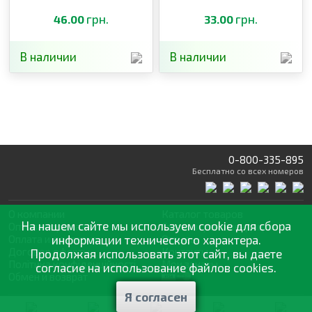
грн.
грн.
46.00
33.00
В наличии
В наличии
0-800-335-895
Бесплатно
со всех номеров
О компании
Каталог товаров
На нашем сайте мы используем cookie для сбора
Оптовая продажа
Статьи
и рекомендации
Оплата и доставка
информации технического характера.
Отзывы
Договор оферты
Контакты
Продолжая использовать этот сайт, вы даете
Політика конфіденційності
Мои заказы
согласие на использование файлов cookies.
Обмен и возврат
Я согласен
© 2002—2026 «Спектр Сад» —