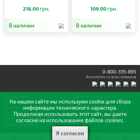
грн.
грн.
216.00
109.00
В наличии
В наличии
0-800-335-895
Бесплатно
со всех номеров
О компании
Каталог товаров
На нашем сайте мы используем cookie для сбора
Оптовая продажа
Статьи
и рекомендации
Оплата и доставка
информации технического характера.
Отзывы
Договор оферты
Контакты
Продолжая использовать этот сайт, вы даете
Політика конфіденційності
Мои заказы
согласие на использование файлов cookies.
Обмен и возврат
Я согласен
© 2002—2026 «Спектр Сад» —