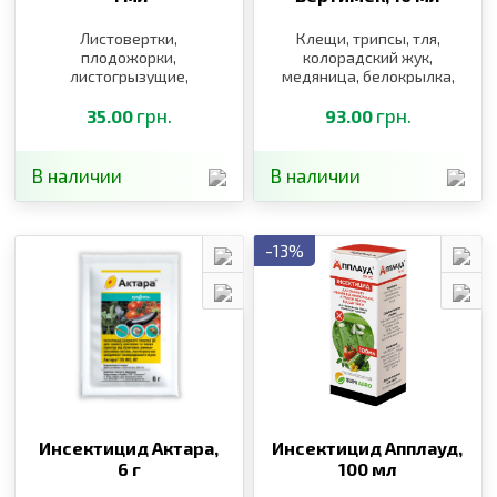
Листовертки,
Клещи, трипсы, тля,
плодожорки,
колорадский жук,
листогрызущие,
медяница, белокрылка,
минующие моли, билан
листовая филлоксера
жилистый,
грн.
грн.
35.00
93.00
листогрызущие, совки
В наличии
В наличии
-13%
Инсектицид Актара,
Инсектицид Апплауд,
6 г
100 мл