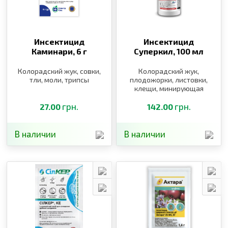
Инсектицид
Инсектицид
Каминари,
6 г
Суперкил,
100 мл
Колорадский жук, совки,
Колорадский жук,
тли, моли, трипсы
плодожорки, листовки,
клещи, минирующая
моль, тли, совка
грн.
капустная,
грн.
27.00
142.00
крестоцветные блошки,
капустница, капустная
моль
В наличии
В наличии