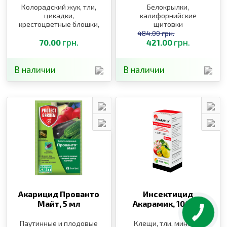
Колорадский жук, тли,
Белокрылки,
цикадки,
калифорнийские
крестоцветные блошки,
щитовки
цветоед, пилильщик,
484.00 грн.
долгоносики
грн.
грн.
70.00
421.00
В наличии
В наличии
Акарицид Прованто
Инсектицид
Майт,
5 мл
Акарамик,
100 мл
Паутинные и плодовые
Клещи, тли, минеры,