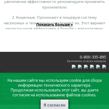
увеличения эффективности рекомендуем применять
прилипатели.
2. Кишечные. Проникают в пищевую систему
насекомых и тем самым уничтожают их. Этот вариант
Показать больше »
инсектицидов эффективен в борьбе с вредителями,
которые имеют грызущий ротовой аппарат.
3. Фумиганты. Закупоривают дыхательные пути
насекомых и приводят к асфиксии.
0-800-335-895
4. Системные. Перемещаются по сосудистой системе
Бесплатно
со всех номеров
растения, поэтому насекомые, которые употребляют в
пищу любые его части, отравляются и погибают.
О компании
Каталог товаров
Препараты такого типа помогают избавиться от
На нашем сайте мы используем cookie для сбора
Оптовая продажа
Статьи
и рекомендации
вредителей, которые обитают на стеблях, листьях,
Оплата и доставка
информации технического характера.
Отзывы
корнях растений.
Договор оферты
Контакты
Продолжая использовать этот сайт, вы даете
Політика конфіденційності
Мои заказы
согласие на использование файлов cookies.
Обмен и возврат
Классификация инсектицидов по действующему
веществу
Я согласен
© 2002—2026 «Спектр Сад» —