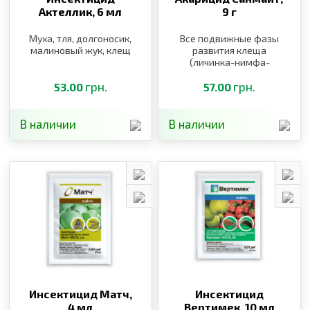
Актеллик,
6 мл
9 г
Муха, тля, долгоносик,
Все подвижные фазы
малиновый жук, клещ
развития клеща
(личинка-нимфа-
взрослые)
грн.
грн.
53.00
57.00
В наличии
В наличии
Инсектицид Матч,
Инсектицид
4 мл
Вертимек,
10 мл