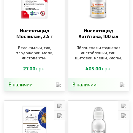
Инсектицид
Инсектицид
Моспилан,
2.5 г
ХитАтака,
100 мл
Белокрылки, тля,
Яблоневая и грушевая
плодожорки, моли,
листоблошки, тли,
листовертки,
щитовки, клещи, клопы,
пилильщики, щитовки,
белокрылки, трипсы
блошки, клопы, трипсы,
грн.
грн.
27.00
405.00
пьявицы, долгоносики,
саранча
В наличии
В наличии