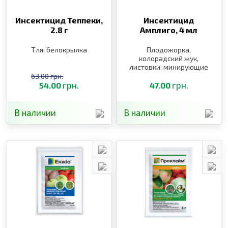
Инсектицид Теппеки,
Инсектицид
2.8 г
Амплиго,
4 мл
Тля, белокрылка
Плодожорка,
колорадский жук,
листовки, минирующие
моли, тли, совки, цикады
63.00 грн.
грн.
грн.
54.00
47.00
В наличии
В наличии