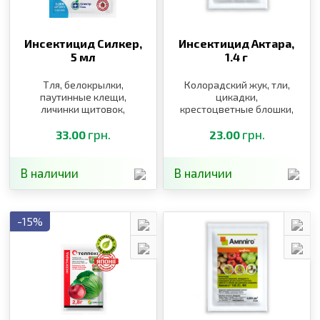
Инсектицид Силкер,
Инсектицид Актара,
5 мл
1.4 г
Тля, белокрылки,
Колорадский жук, тли,
паутинные клещи,
цикадки,
личинки щитовок,
крестоцветные блошки,
листоблошки, табачный
цветоед, пилильщик,
трипс
грн.
долгоносики
грн.
33.00
23.00
В наличии
В наличии
-15%