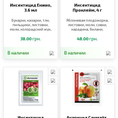
Инсектицид Енжио,
Инсектицид
3.6 мл
Проклейм,
4 г
Букарки, казарки, тли,
Яблоневая плодожорка,
пильщики, листовки,
листовки, моли, совки,
моли, колорадский жук,
карадина, билани,
муха, трипсы,
листовки
плодожорка,
грн.
грн.
38.00
48.00
долгоносики,
щитоноски, блошки
В наличии
В наличии
Инсектицид
Акарицид Санмайт,