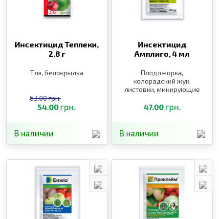
Инсектицид Теппеки,
Инсектицид
2.8 г
Амплиго,
4 мл
Тля, белокрылка
Плодожорка,
колорадский жук,
листовки, минирующие
моли, тли, совки, цикады
63.00 грн.
грн.
грн.
54.00
47.00
В наличии
В наличии