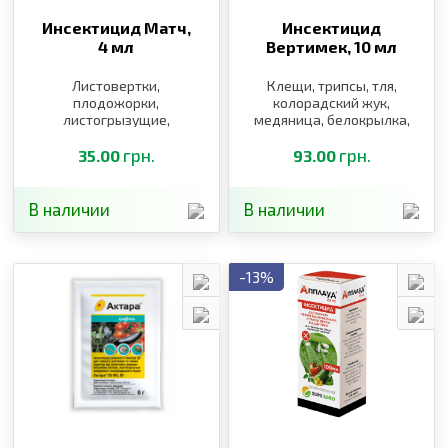
Инсектицид Матч,
Инсектицид
4 мл
Вертимек,
10 мл
Листовертки,
Клещи, трипсы, тля,
плодожорки,
колорадский жук,
листогрызущие,
медяница, белокрылка,
минующие моли, билан
листовая филлоксера
жилистый,
грн.
грн.
35.00
93.00
листогрызущие, совки
В наличии
В наличии
-13%