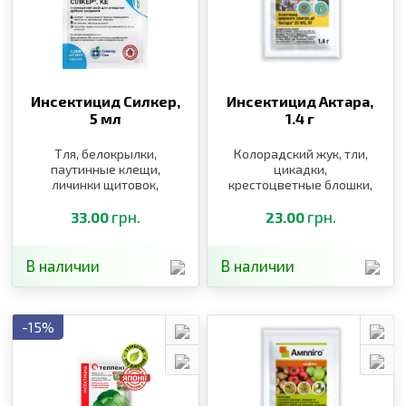
Инсектицид Силкер,
Инсектицид Актара,
5 мл
1.4 г
Тля, белокрылки,
Колорадский жук, тли,
паутинные клещи,
цикадки,
личинки щитовок,
крестоцветные блошки,
листоблошки, табачный
цветоед, пилильщик,
трипс
грн.
долгоносики
грн.
33.00
23.00
В наличии
В наличии
-15%