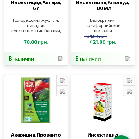
Инсектицид Актара,
Инсектицид Апплауд,
6 г
100 мл
Колорадский жук, тли,
Белокрылки,
цикадки,
калифорнийские
крестоцветные блошки,
щитовки
цветоед, пилильщик,
484.00 грн.
долгоносики
грн.
грн.
70.00
421.00
В наличии
В наличии
Акарицид Прованто
Инсектицид