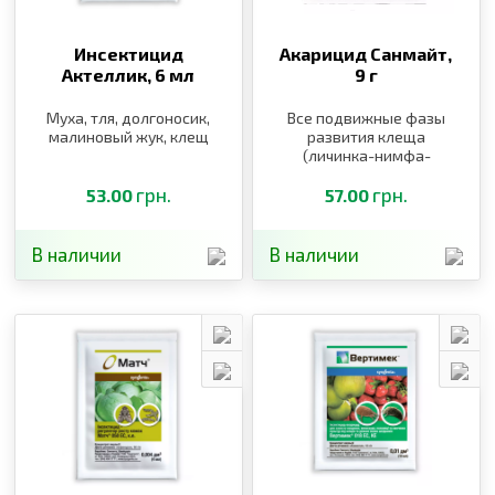
Инсектицид
Акарицид Санмайт,
Актеллик,
6 мл
9 г
Муха, тля, долгоносик,
Все подвижные фазы
малиновый жук, клещ
развития клеща
(личинка-нимфа-
взрослые)
грн.
грн.
53.00
57.00
В наличии
В наличии