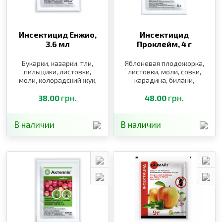
Инсектицид Енжио,
Инсектицид
3.6 мл
Проклейм,
4 г
Букарки, казарки, тли,
Яблоневая плодожорка,
пильщики, листовки,
листовки, моли, совки,
моли, колорадский жук,
карадина, билани,
муха, трипсы,
листовки
плодожорка,
грн.
грн.
38.00
48.00
долгоносики,
щитоноски, блошки
В наличии
В наличии