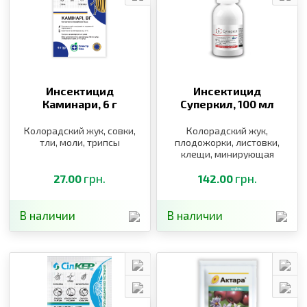
Инсектицид
Инсектицид
Каминари,
6 г
Суперкил,
100 мл
Колорадский жук, совки,
Колорадский жук,
тли, моли, трипсы
плодожорки, листовки,
клещи, минирующая
моль, тли, совка
грн.
капустная,
грн.
27.00
142.00
крестоцветные блошки,
капустница, капустная
моль
В наличии
В наличии