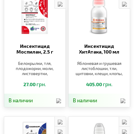
Инсектицид
Инсектицид
Моспилан,
2.5 г
ХитАтака,
100 мл
Белокрылки, тля,
Яблоневая и грушевая
плодожорки, моли,
листоблошки, тли,
листовертки,
щитовки, клещи, клопы,
пилильщики, щитовки,
белокрылки, трипсы
блошки, клопы, трипсы,
грн.
грн.
27.00
405.00
пьявицы, долгоносики,
саранча
В наличии
В наличии