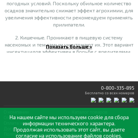
погодных условий. Поскольку обильное количество
осадков значительно снижает эффект агрохимии, для
увеличения эффективности рекомендуем применять
прилипатели.
2. Кишечные. Проникают в пищевую систему
насекомых и тем самым уничтожают их. Этот вариант
Показать больше »
инсектицидов эффективен в борьбе с вредителями,
которые имеют грызущий ротовой аппарат.
3. Фумиганты. Закупоривают дыхательные пути
насекомых и приводят к асфиксии.
0-800-335-895
4. Системные. Перемещаются по сосудистой системе
Бесплатно
со всех номеров
растения, поэтому насекомые, которые употребляют в
пищу любые его части, отравляются и погибают.
О компании
Каталог товаров
Препараты такого типа помогают избавиться от
На нашем сайте мы используем cookie для сбора
Оптовая продажа
Статьи
и рекомендации
вредителей, которые обитают на стеблях, листьях,
Оплата и доставка
информации технического характера.
Отзывы
корнях растений.
Договор оферты
Контакты
Продолжая использовать этот сайт, вы даете
Політика конфіденційності
Мои заказы
согласие на использование файлов cookies.