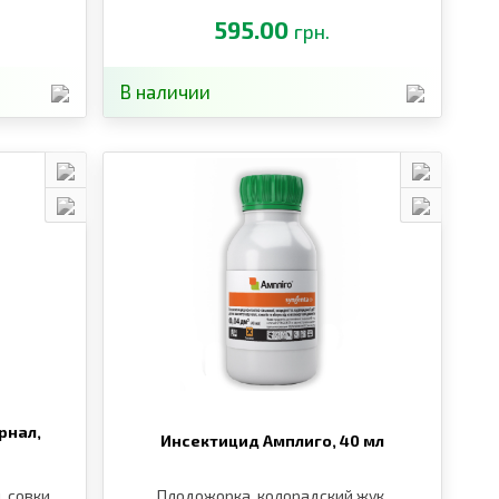
595.00
грн.
В наличии
рнал,
Инсектицид Амплиго,
40 мл
, совки,
Плодожорка, колорадский жук,