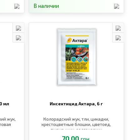
В наличии
0 мл
Инсектицид Актара,
6 г
кий жук,
Колорадский жук, тли, цикадки,
товая
крестоцветные блошки, цветоед,
пилильщик, долгоносики
70.00
грн.