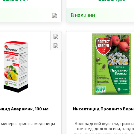
В наличии
ицид Акарамик,
100 мл
Инсектицид Прованто Верн
, минеры, трипсы, медяницы
Колорадский жук, тли, трипсы
цветоед, долгоносики, плод
пыльщики, минующие моли, ли