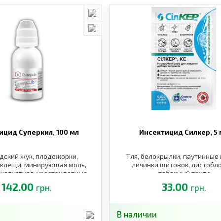
ицид Суперкил,
100 мл
Инсектицид Силкер,
5
дский жук, плодожорки,
Тля, белокрылки, паутинные
 клещи, минирующая моль,
личинки щитовок, листобл
а капустная, крестоцветные
табачный трипс
апустница, капустная моль
142.00
33.00
грн.
грн.
В наличии