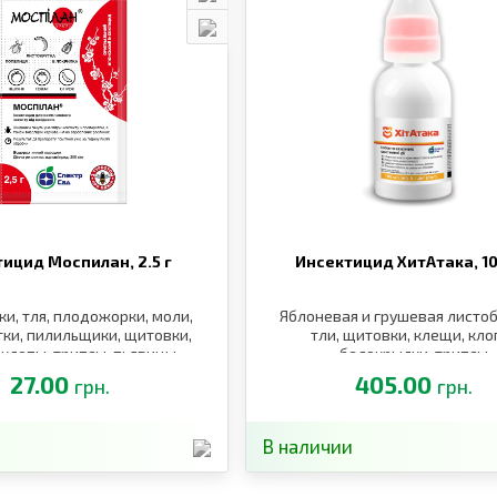
тицид Моспилан,
2.5 г
Инсектицид ХитАтака,
1
и, тля, плодожорки, моли,
Яблоневая и грушевая листо
ки, пилильщики, щитовки,
тли, щитовки, клещи, кло
 клопы, трипсы, пьявицы,
белокрылки, трипсы
лгоносики, саранча
27.00
405.00
грн.
грн.
В наличии