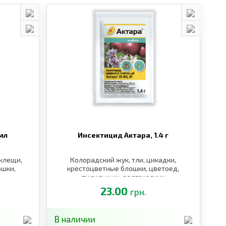
 мл
Инсектицид Актара,
1.4 г
 клещи,
Колорадский жук, тли, цикадки,
ошки,
крестоцветные блошки, цветоед,
пилильщик, долгоносики
23.00
грн.
В наличии