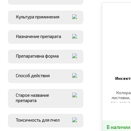
Культура приминения
Назначение препарата
Препаративна форма
Способ действия
Инсект
Колора
Старое название
листовки,
препарата
тли, совк
блошки, к
Токсичность для пчел
В наличии