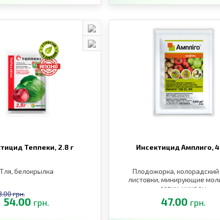
тицид Теппеки,
2.8 г
Инсектицид Амплиго,
4
Тля, белокрылка
Плодожорка, колорадский 
листовки, минирующие моли
совки, цикады
3.00 грн.
54.00
47.00
грн.
грн.