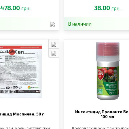
листоблошки
478.00
38.00
грн.
грн.
В наличии
Инсектицид Прованто Ве
тицид Моспилан,
50 г
100 мл
и, тли, моли, листокрутки,
Колорадский жук, тли, трипсы