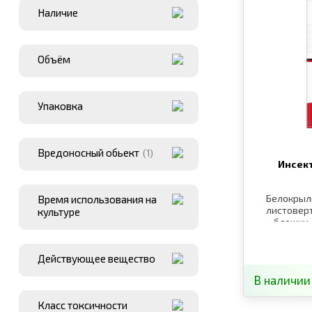
Наличие
Объём
Упаковка
Вредоносный обьект
(1)
Инсек
Белокрылк
Время использования на
листоверт
культуре
блошки,
до
Действующее вещество
В наличии
Класс токсичности