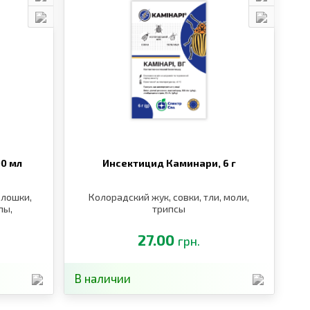
00 мл
Инсектицид Каминари,
6 г
блошки,
Колорадский жук, совки, тли, моли,
пы,
трипсы
27.00
грн.
В наличии