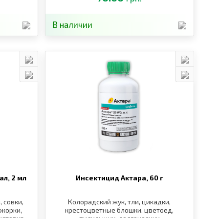
В наличии
ал,
2 мл
Инсектицид Актара,
60 г
, совки,
Колорадский жук, тли, цикадки,
ожорки,
крестоцветные блошки, цветоед,
стовка,
пилильщик, долгоносики