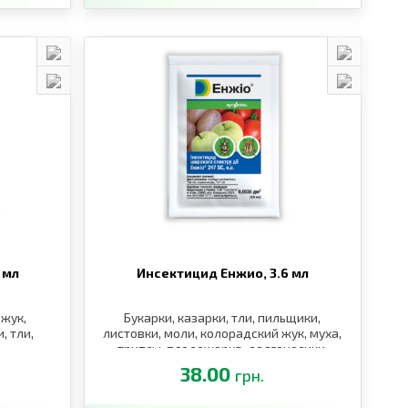
 мл
Инсектицид Енжио,
3.6 мл
жук,
Букарки, казарки, тли, пильщики,
, тли,
листовки, моли, колорадский жук, муха,
трипсы, плодожорка, долгоносики,
щитоноски, блошки
38.00
грн.