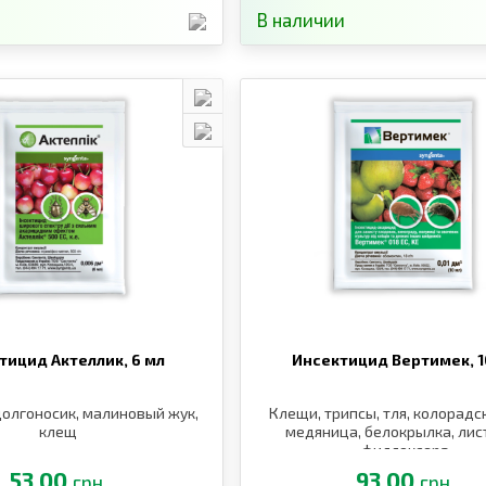
В наличии
тицид Актеллик,
6 мл
Инсектицид Вертимек,
1
 долгоносик, малиновый жук,
Клещи, трипсы, тля, колорадс
клещ
медяница, белокрылка, лис
филлоксера
53.00
93.00
грн.
грн.