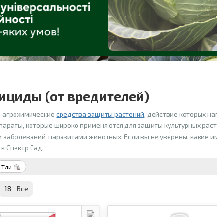
ициды (от вредителей)
– агрохимические
средства защиты растений
, действие которых на
параты, которые широко применяются для защиты культурных раст
 заболеваний, паразитами животных. Если вы не уверены, какие и
к Спектр Сад.
Тли
18
Все