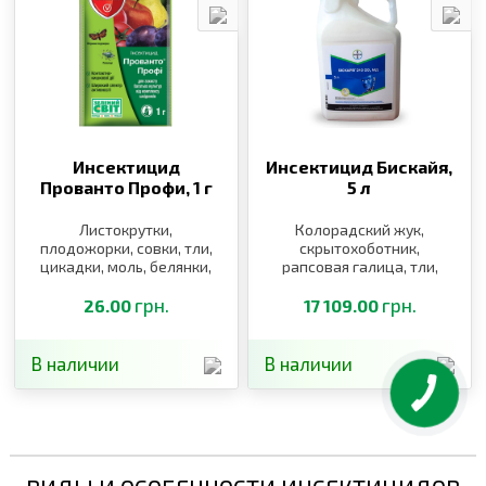
Инсектицид
Инсектицид Бискайя,
Прованто Профи,
1 г
5 л
Листокрутки,
Колорадский жук,
плодожорки, совки, тли,
скрытохоботник,
цикадки, моль, белянки,
рапсовая галица, тли,
блошки
рапсовый цветоед,
грн.
крестоцветные блошки
грн.
26.00
17 109.00
В наличии
В наличии