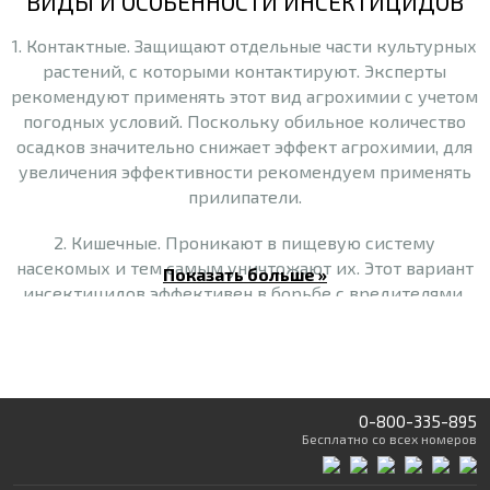
ВИДЫ И ОСОБЕННОСТИ ИНСЕКТИЦИДОВ
1. Контактные. Защищают отдельные части культурных
растений, с которыми контактируют. Эксперты
рекомендуют применять этот вид агрохимии с учетом
погодных условий. Поскольку обильное количество
осадков значительно снижает эффект агрохимии, для
увеличения эффективности рекомендуем применять
прилипатели.
2. Кишечные. Проникают в пищевую систему
насекомых и тем самым уничтожают их. Этот вариант
Показать больше »
инсектицидов эффективен в борьбе с вредителями,
которые имеют грызущий ротовой аппарат.
3. Фумиганты. Закупоривают дыхательные пути
насекомых и приводят к асфиксии.
0-800-335-895
4. Системные. Перемещаются по сосудистой системе
Бесплатно
со всех номеров
растения, поэтому насекомые, которые употребляют в
пищу любые его части, отравляются и погибают.