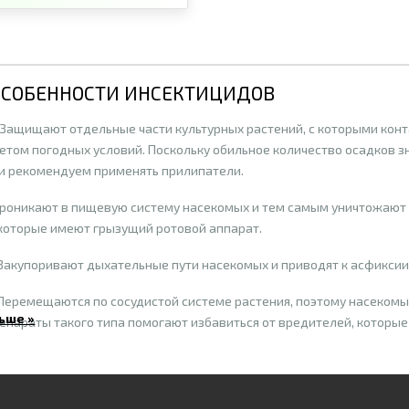
ОСОБЕННОСТИ ИНСЕКТИЦИДОВ
. Защищают отдельные части культурных растений, с которыми кон
четом погодных условий. Поскольку обильное количество осадков 
и рекомендуем применять прилипатели.
Проникают в пищевую систему насекомых и тем самым уничтожают 
которые имеют грызущий ротовой аппарат.
 Закупоривают дыхательные пути насекомых и приводят к асфиксии
 Перемещаются по сосудистой системе растения, поэтому насекомы
ьше »
епараты такого типа помогают избавиться от вредителей, которые 
ция инсектицидов по действующему веществу
авермектина. Используются для борьбы с клещами, тлей, белокрылк