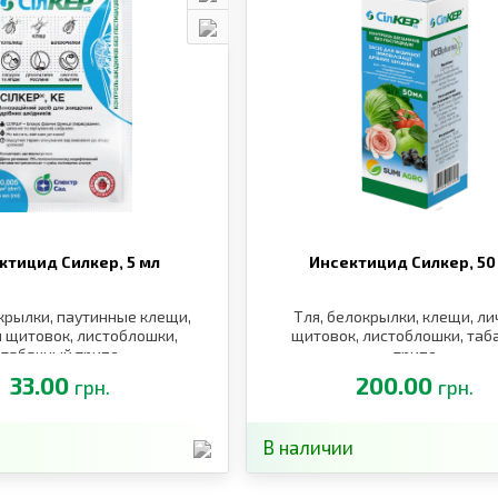
ктицид Силкер,
5 мл
Инсектицид Силкер,
50
крылки, паутинные клещи,
Тля, белокрылки, клещи, ли
 щитовок, листоблошки,
щитовок, листоблошки, таб
табачный трипс
трипс
33.00
200.00
грн.
грн.
В наличии