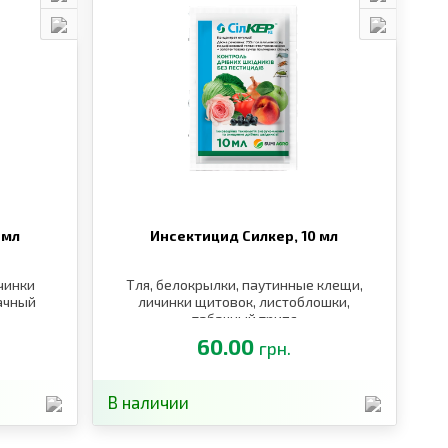
 мл
Инсектицид Силкер,
10 мл
чинки
Тля, белокрылки, паутинные клещи,
ачный
личинки щитовок, листоблошки,
табачный трипс
60.00
грн.
В наличии