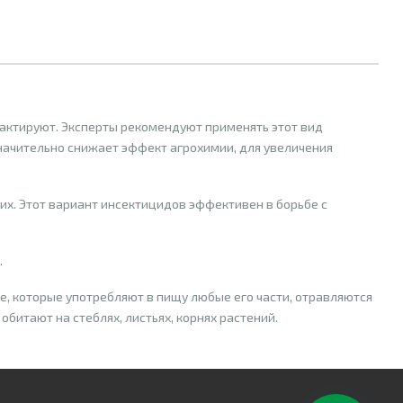
тактируют. Эксперты рекомендуют применять этот вид
значительно снижает эффект агрохимии, для увеличения
их. Этот вариант инсектицидов эффективен в борьбе с
.
е, которые употребляют в пищу любые его части, отравляются
обитают на стеблях, листьях, корнях растений.
ами и другими вредителями. Эффективны как против яиц и