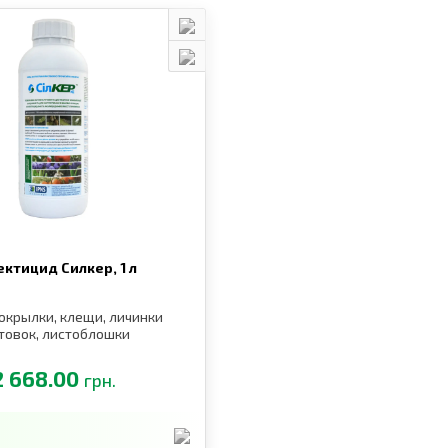
ектицид Силкер,
1 л
локрылки, клещи, личинки
товок, листоблошки
2 668.00
грн.