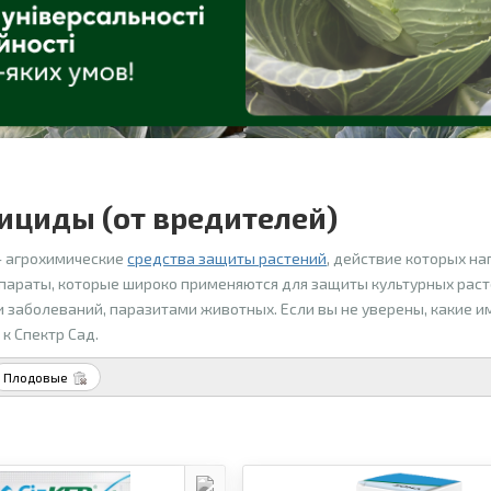
ициды (от вредителей)
– агрохимические
средства защиты растений
, действие которых на
параты, которые широко применяются для защиты культурных раст
 заболеваний, паразитами животных. Если вы не уверены, какие и
к Спектр Сад.
Плодовые