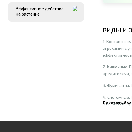
Эффективное действие
на растение
ВИДЫ И 
1. Контактные
агрохимии с у
эффективност
2. Кишечные. 
вредителями, 
3. Фумиганты.
4. Системные.
Показать бол
и погибают. Пр
Классифика
1. На основе 