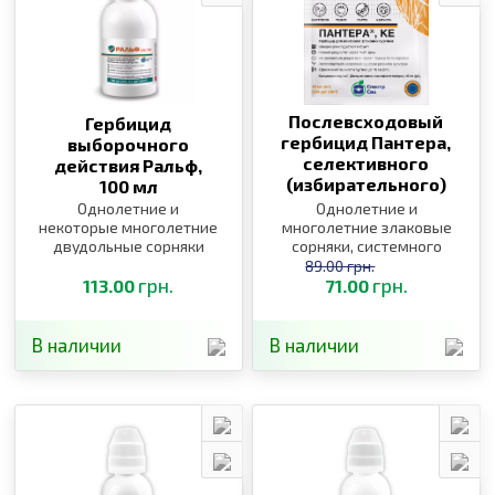
Послевсходовый
Гербицид
гербицид Пантера,
выборочного
селективного
действия Ральф,
(избирательного)
100 мл
действия,
40 мл
Однолетние и
Однолетние и
некоторые многолетние
многолетние злаковые
двудольные сорняки
сорняки, системного
действия
89.00 грн.
грн.
грн.
113.00
71.00
В наличии
В наличии