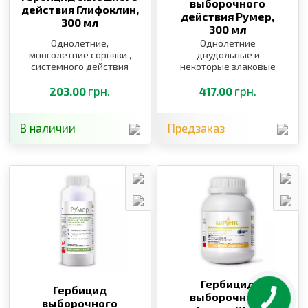
выборочного
действия Глифоклин,
действия Румер,
300 мл
300 мл
Однолетние,
Однолетние
многолетние сорняки ,
двудольные и
системного действия
некоторые злаковые
сорняки
грн.
грн.
203.00
417.00
В наличии
Предзаказ
Гербицид
Гербицид
выборочного
выборочного