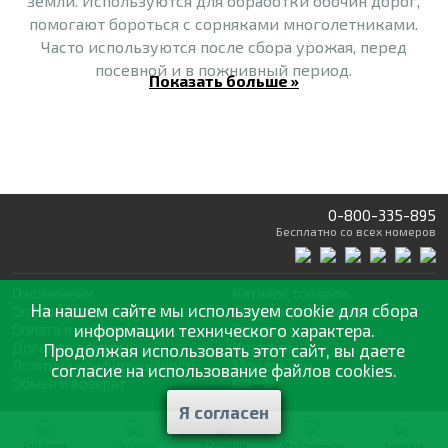
земли. Используются для обработки обочин дорог,
помогают бороться с сорняками многолетниками.
Часто используются после сбора урожая, перед
посевной и в пожнивный период.
Показать больше »
1.2.
Гербициды избирательного
действия поражают
сорные растения, но при этом не вредят культурным
(даже если они контактируют между собой очень
тесно). Они могут вноситься в почву или
использоваться для опрыскивания.
0-800-335-895
Бесплатно
со всех номеров
- До посева культурного растения (используются
осенью или весной).
О компании
Каталог товаров
На нашем сайте мы используем cookie для сбора
- Вместе с посевом.
Оптовая продажа
Статьи
и рекомендации
Оплата и доставка
информации технического характера.
Отзывы
Договор оферты
Контакты
Продолжая использовать этот сайт, вы даете
- После посева, до всходов.
Політика конфіденційності
Мои заказы
согласие на использование файлов cookies.
Обмен и возврат
-
Почвенные гербициды.
Различают две
Я согласен
разновидности: летучие, которые нуждаются в
© 2002—2026 «Спектр Сад» —
обязательном заделывании, так как быстро
наилучшее для вашего урожая
Главная
Каталог
Корзина
Избранное
Заказы