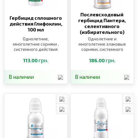
Послевсходовый
Гербицид сплошного
гербицид Пантера,
действия Глифоклин,
селективного
100 мл
(избирательного)
действия,
100 мл
Однолетние,
Однолетние и
многолетние сорняки ,
многолетние злаковые
системного действия
сорняки, системного
действия
грн.
грн.
113.00
186.00
В наличии
В наличии