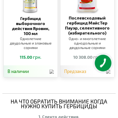
Послевсходовый
Гербицид
гербицид МайсТер
выборочного
Пауэр, селективного
действия Яровик,
(избирательного)
100 мл
действия,
5 л
Однолетние
Одно- и многолетние
двудольные и злаковые
однодольные и
сорняки
двудольные сорняки
грн.
грн.
115.00
10 308.00
В наличии
Предзаказ
НА ЧТО ОБРАТИТЬ ВНИМАНИЕ КОГДА
НУЖНО КУПИТЬ ГЕРБИЦИДЫ
1. Спектр действия.