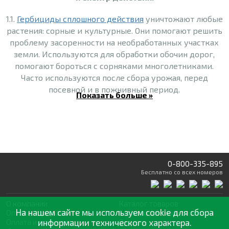
1.1.
Гербициды сплошного действия
уничтожают любые
растения: сорные и культурные. Они помогают решить
проблему засоренности на необработанных участках
земли. Используются для обработки обочин дорог,
помогают бороться с сорняками многолетниками.
Часто используются после сбора урожая, перед
посевной и в пожнивный период.
Показать больше »
1.2.
Гербициды избирательного
действия поражают
сорные растения, но при этом не вредят культурным
(даже если они контактируют между собой очень
тесно). Они могут вноситься в почву или
использоваться для опрыскивания.
0-800-335-895
Бесплатно
со всех номеров
- До посева культурного растения (используются
осенью или весной).
О компании
Каталог товаров
На нашем сайте мы используем cookie для сбора
- Вместе с посевом.
Оптовая продажа
Статьи
и рекомендации
Оплата и доставка
информации технического характера.
Отзывы