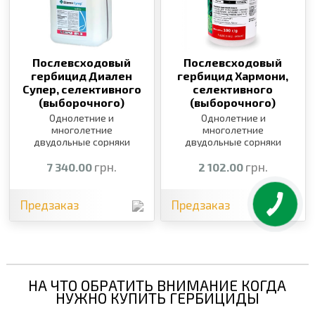
Послевсходовый
Послевсходовый
гербицид Диален
гербицид Хармони,
Супер, селективного
селективного
(выборочного)
(выборочного)
действия,
10 л
действия,
100 г
Однолетние и
Однолетние и
многолетние
многолетние
двудольные сорняки
двудольные сорняки
грн.
грн.
7 340.00
2 102.00
Предзаказ
Предзаказ
НА ЧТО ОБРАТИТЬ ВНИМАНИЕ КОГДА
НУЖНО КУПИТЬ ГЕРБИЦИДЫ