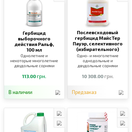
Послевсходовый
Гербицид
гербицид МайсТер
выборочного
Пауэр, селективного
действия Ральф,
(избирательного)
100 мл
действия,
5 л
Однолетние и
Одно- и многолетние
некоторые многолетние
однодольные и
двудольные сорняки
двудольные сорняки
грн.
грн.
113.00
10 308.00
В наличии
Предзаказ