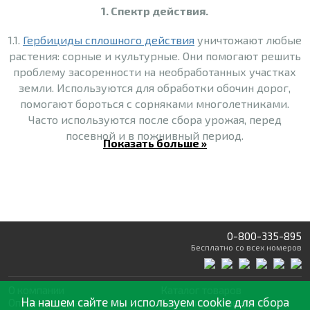
1. Спектр действия.
1.1.
Гербициды сплошного действия
уничтожают любые
растения: сорные и культурные. Они помогают решить
проблему засоренности на необработанных участках
земли. Используются для обработки обочин дорог,
помогают бороться с сорняками многолетниками.
Часто используются после сбора урожая, перед
посевной и в пожнивный период.
Показать больше »
1.2.
Гербициды избирательного
действия поражают
сорные растения, но при этом не вредят культурным
(даже если они контактируют между собой очень
тесно). Они могут вноситься в почву или
использоваться для опрыскивания.
0-800-335-895
Бесплатно
со всех номеров
- До посева культурного растения (используются
осенью или весной).
О компании
Каталог товаров
На нашем сайте мы используем cookie для сбора
- Вместе с посевом.
Оптовая продажа
Статьи
и рекомендации