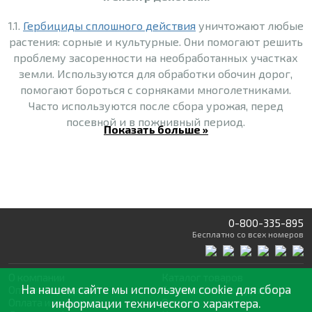
1.1.
Гербициды сплошного действия
уничтожают любые
растения: сорные и культурные. Они помогают решить
проблему засоренности на необработанных участках
земли. Используются для обработки обочин дорог,
помогают бороться с сорняками многолетниками.
Часто используются после сбора урожая, перед
посевной и в пожнивный период.
Показать больше »
1.2.
Гербициды избирательного
действия поражают
сорные растения, но при этом не вредят культурным
(даже если они контактируют между собой очень
тесно). Они могут вноситься в почву или
использоваться для опрыскивания.
0-800-335-895
Бесплатно
со всех номеров
- До посева культурного растения (используются
осенью или весной).
О компании
Каталог товаров
На нашем сайте мы используем cookie для сбора
- Вместе с посевом.
Оптовая продажа
Статьи
и рекомендации
Оплата и доставка
информации технического характера.
Отзывы