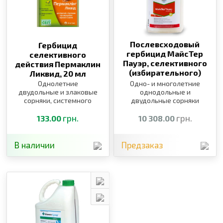
Послевсходовый
Гербицид
гербицид МайсТер
селективного
Пауэр, селективного
действия Пермаклин
(избирательного)
Ликвид,
20 мл
действия,
5 л
Однолетние
Одно- и многолетние
двудольные и злаковые
однодольные и
сорняки, системного
двудольные сорняки
действия
грн.
грн.
133.00
10 308.00
В наличии
Предзаказ