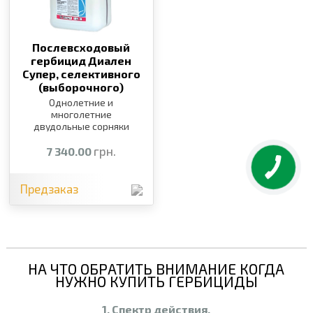
Послевсходовый
гербицид Диален
Супер, селективного
(выборочного)
действия,
10 л
Однолетние и
многолетние
двудольные сорняки
грн.
7 340.00
Предзаказ
НА ЧТО ОБРАТИТЬ ВНИМАНИЕ КОГДА
НУЖНО КУПИТЬ ГЕРБИЦИДЫ
1. Спектр действия.