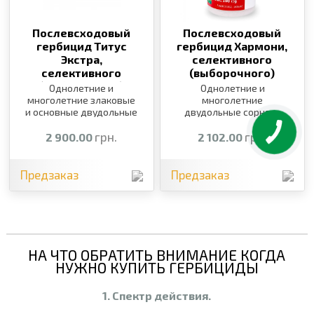
Послевсходовый
Послевсходовый
гербицид Титус
гербицид Хармони,
Экстра,
селективного
селективного
(выборочного)
(выборочного)
действия,
100 г
Однолетние и
Однолетние и
действия,
250 г
многолетние злаковые
многолетние
и основные двудольные
двудольные сорняки
сорняки
грн.
грн.
2 900.00
2 102.00
Предзаказ
Предзаказ
НА ЧТО ОБРАТИТЬ ВНИМАНИЕ КОГДА
НУЖНО КУПИТЬ ГЕРБИЦИДЫ
1. Спектр действия.