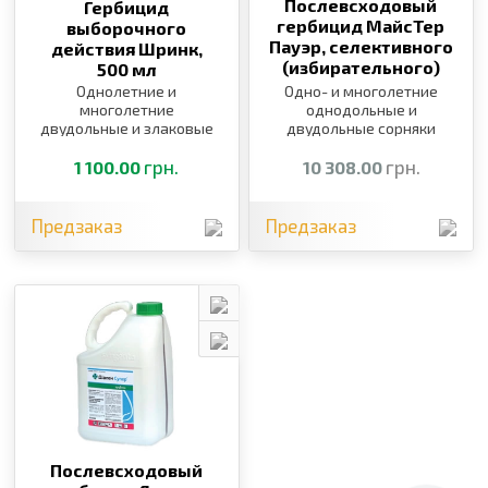
Послевсходовый
Гербицид
гербицид МайсТер
выборочного
Пауэр, селективного
действия Шринк,
(избирательного)
500 мл
действия,
5 л
Однолетние и
Одно- и многолетние
многолетние
однодольные и
двудольные и злаковые
двудольные сорняки
сорняки
грн.
грн.
1 100.00
10 308.00
Предзаказ
Предзаказ
Послевсходовый