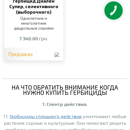
гербицид Диален
Супер, селективного
(выборочного)
действия,
10 л
Однолетние и
многолетние
двудольные сорняки
грн.
7 340.00
Предзаказ
НА ЧТО ОБРАТИТЬ ВНИМАНИЕ КОГДА
НУЖНО КУПИТЬ ГЕРБИЦИДЫ
1. Спектр действия.
1.1.
Гербициды сплошного действия
уничтожают любые
растения: сорные и культурные. Они помогают решить
проблему засоренности на необработанных участках