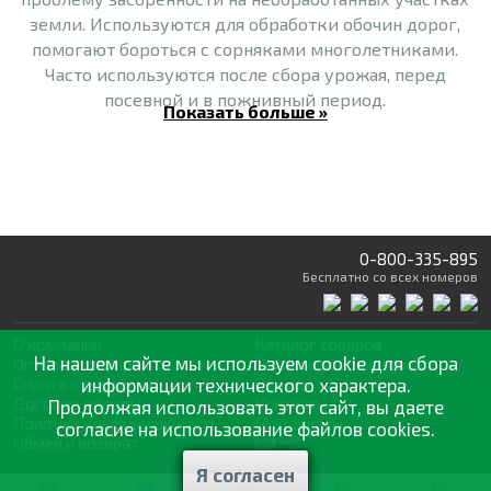
земли. Используются для обработки обочин дорог,
помогают бороться с сорняками многолетниками.
Часто используются после сбора урожая, перед
посевной и в пожнивный период.
Показать больше »
1.2.
Гербициды избирательного
действия поражают
сорные растения, но при этом не вредят культурным
(даже если они контактируют между собой очень
тесно). Они могут вноситься в почву или
использоваться для опрыскивания.
0-800-335-895
Бесплатно
со всех номеров
- До посева культурного растения (используются
осенью или весной).
О компании
Каталог товаров
На нашем сайте мы используем cookie для сбора
- Вместе с посевом.
Оптовая продажа
Статьи
и рекомендации
Оплата и доставка
информации технического характера.
Отзывы
Договор оферты
Контакты
Продолжая использовать этот сайт, вы даете
- После посева, до всходов.
Політика конфіденційності
Мои заказы
согласие на использование файлов cookies.
Обмен и возврат
-
Почвенные гербициды.
Различают две
Я согласен
разновидности: летучие, которые нуждаются в
© 2002—2026 «Спектр Сад» —