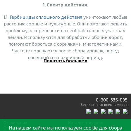
1. Спектр действия.
1.1.
Гербициды сплошного действия
уничтожают любые
растения: сорные и культурные. Они помогают решить
проблему засоренности на необработанных участках
земли. Используются для обработки обочин дорог,
помогают бороться с сорняками многолетниками.
Часто используются после сбора урожая, перед
посевной и в пожнивный период.
Показать больше »
1.2.
Гербициды избирательного
действия поражают
сорные растения, но при этом не вредят культурным
(даже если они контактируют между собой очень
тесно). Они могут вноситься в почву или
использоваться для опрыскивания.
0-800-335-895
Бесплатно
со всех номеров
- До посева культурного растения (используются
осенью или весной).
О компании
Каталог товаров
На нашем сайте мы используем cookie для сбора
- Вместе с посевом.
Оптовая продажа
Статьи
и рекомендации