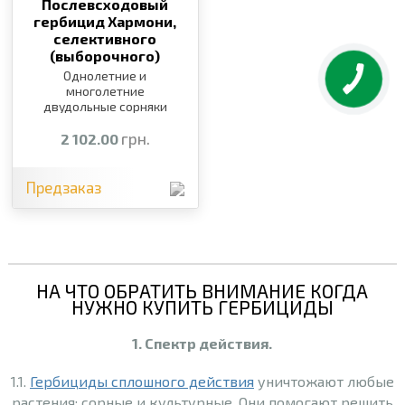
Послевсходовый
гербицид Хармони,
селективного
(выборочного)
действия,
100 г
Однолетние и
многолетние
двудольные сорняки
грн.
2 102.00
Предзаказ
НА ЧТО ОБРАТИТЬ ВНИМАНИЕ КОГДА
НУЖНО КУПИТЬ ГЕРБИЦИДЫ
1. Спектр действия.
1.1.
Гербициды сплошного действия
уничтожают любые
растения: сорные и культурные. Они помогают решить