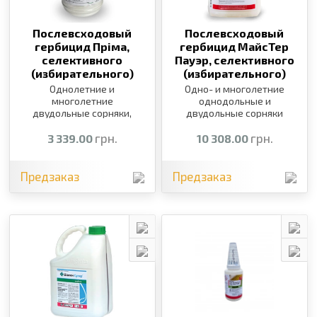
Послевсходовый
Послевсходовый
гербицид Пріма,
гербицид МайсТер
селективного
Пауэр, селективного
(избирательного)
(избирательного)
действия,
5 л
действия,
5 л
Однолетние и
Одно- и многолетние
многолетние
однодольные и
двудольные сорняки,
двудольные сорняки
падалица рапса
грн.
грн.
3 339.00
10 308.00
Предзаказ
Предзаказ