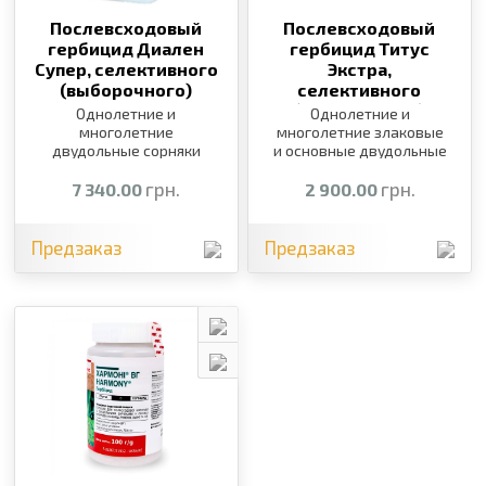
Послевсходовый
Послевсходовый
гербицид Диален
гербицид Титус
Супер, селективного
Экстра,
(выборочного)
селективного
действия,
10 л
(выборочного)
Однолетние и
Однолетние и
действия,
250 г
многолетние
многолетние злаковые
двудольные сорняки
и основные двудольные
сорняки
грн.
грн.
7 340.00
2 900.00
Предзаказ
Предзаказ