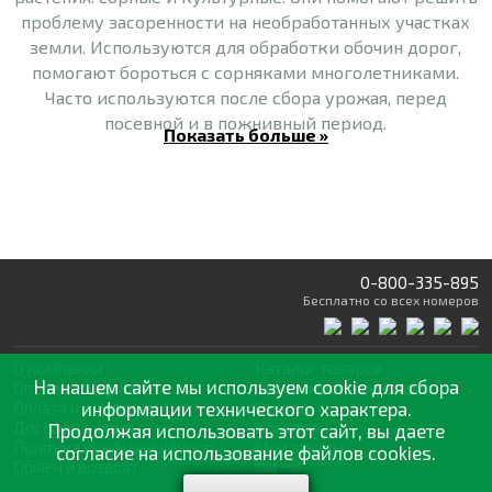
проблему засоренности на необработанных участках
земли. Используются для обработки обочин дорог,
помогают бороться с сорняками многолетниками.
Часто используются после сбора урожая, перед
посевной и в пожнивный период.
Показать больше »
1.2.
Гербициды избирательного
действия поражают
сорные растения, но при этом не вредят культурным
(даже если они контактируют между собой очень
тесно). Они могут вноситься в почву или
использоваться для опрыскивания.
0-800-335-895
Бесплатно
со всех номеров
- До посева культурного растения (используются
осенью или весной).
О компании
Каталог товаров
На нашем сайте мы используем cookie для сбора
- Вместе с посевом.
Оптовая продажа
Статьи
и рекомендации
Оплата и доставка
информации технического характера.
Отзывы
Договор оферты
Контакты
Продолжая использовать этот сайт, вы даете
- После посева, до всходов.
Політика конфіденційності
Мои заказы
согласие на использование файлов cookies.
Обмен и возврат
-
Почвенные гербициды.
Различают две