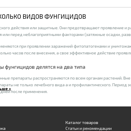
СКОЛЬКО ВИДОВ ФУНГИЦИДОВ
кого действия или защитные. Они предотвращают проявление и р
я или перед неблагоприятными факторами (затяжные осадки, развити
меняются при проявлении заражений фитопатогенами и уничтожаю
колько часов после внесения, а свое эффективное действие прояв
ы фунгицидов делятся на два типа
анные препараты распространяются по всем органам растений. Вне
епараты не только лечебного вида а и профилактического. Период 
ьше »
 дней после применения.
Лечат только те участки растений, на которые попали капли препар
рямом контакте с его проявлением.
Каталог товаров
и применения фунгицидов
ажа
Статьи и рекомендации