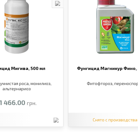
ицид Мигива,
500 мл
Фунгицид Магникур Фино,
учнистая роса, монилиоз,
Фитофтороз, переноспо
альтернариоз
1 466.00
грн.
з
Снято с производства