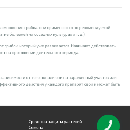
азмножение грибка, они применяются по рекомендуемой
е болезней на соседних культурах и т. д.).
т грибок, который уже развивается. Начинают действовать
ляет на протяжении длительного периода.
 зависимости от того попали они на зараженный участок или
эффективного действия у каждого препарат свой и может быть
ата. Не проникают во внутреннюю систему и ткани. Убивают
Средства защиты растений
Семена