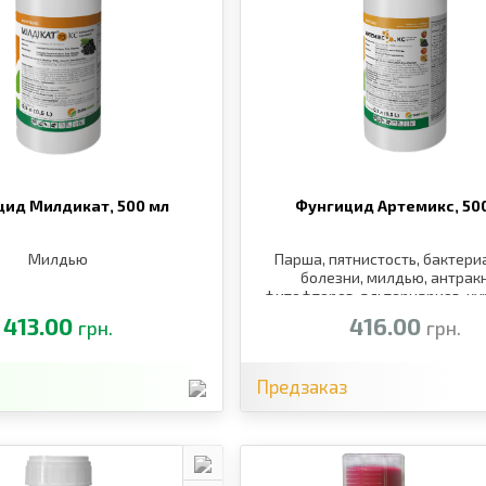
цид Милдикат,
500 мл
Фунгицид Артемикс,
50
Милдью
Парша, пятнистость, бактер
болезни, милдью, антракн
фитофтороз, альтернариоз, ку
персика, клястероспори
413.00
416.00
грн.
грн.
Предзаказ