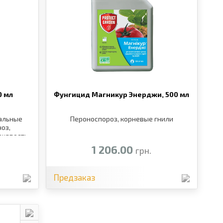
0 мл
Фунгицид Магникур Энерджи,
500 мл
иальные
Пероноспороз, корневые гнили
оз,
рчавость
оз
1 206.00
грн.
Предзаказ