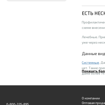
ЕСТЬ НЕ
Профилактичес
схеме внесени
Лечебные. При
уже через нес
Данные вид
Системные
. Д
нет. Такие пр
Показать бол
даже более 14
Контактные
. 
патоген при п
О компании
Особенност
Оптовая прод
0-800-335-895